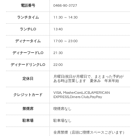
電話番号
0466-90-3727
ランチタイム
11:30 ～ 14:30
ランチL.O
13:40
ディナータイム
17:00 ～ 23:00
ディナーフードL.O
21:30
ディナードリンクL.O
22:00
月曜日(祝日が月曜日で、まとまった予約が
定休日
ある時は営業します 夏休み 年末年始
VISA, MasterCard,JCB,AMERICAN
クレジットカード
EXPRESS,Diners Club,PayPay
禁煙席
喫煙席なし
駐車場
駐車場なし
全席禁煙（店頭に喫煙スペースございます）