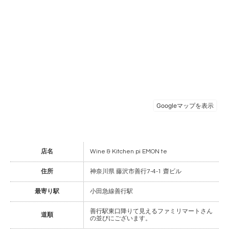
店名
Wine & Kitchen pi EMON te
住所
神奈川県 藤沢市善行7-4-1 齋ビル
最寄り駅
小田急線善行駅
善行駅東口降りて見えるファミリマートさん
道順
の並びにございます。