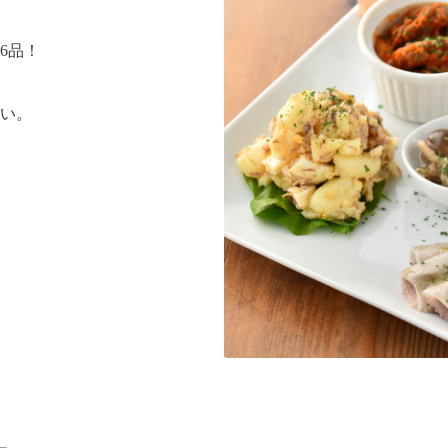
6品！
い。