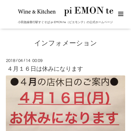
小田急線善行駅すぐそば pi EMON te（ピエモンテ）の公式ホームページ
インフォメーション
2018
/
04
/
14 00:09
４月１６日は休みになります