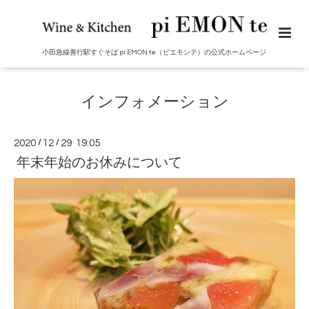
小田急線善行駅すぐそば pi EMON te（ピエモンテ）の公式ホームページ
インフォメーション
2020
/
12
/
29 19:05
年末年始のお休みについて