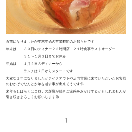
直前になりましたが年末年始の営業時間のお知らせです
年末は ３０日のディナー２２時閉店 ２１時食事ラストオーダー
３１〜１月３日までお休み
年始は １月４日のディナーから
ランチは７日からスタートです
大変な１年になりましたがテイクアウトや店内営業に来ていただいたお客様
のおかげでなんとか年を越す事が出来そうです💦
来年もしばらくはコロナの影響が続きご迷惑をおかけするかもしれませんが
引き続きよろしくお願いします😉
1