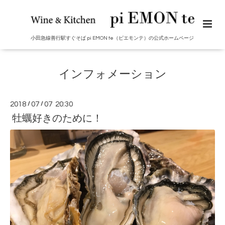
小田急線善行駅すぐそば pi EMON te（ピエモンテ）の公式ホームページ
インフォメーション
2018
/
07
/
07 20:30
牡蠣好きのために！