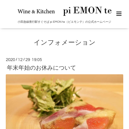
小田急線善行駅すぐそば pi EMON te（ピエモンテ）の公式ホームページ
インフォメーション
2020
/
12
/
29 19:05
年末年始のお休みについて