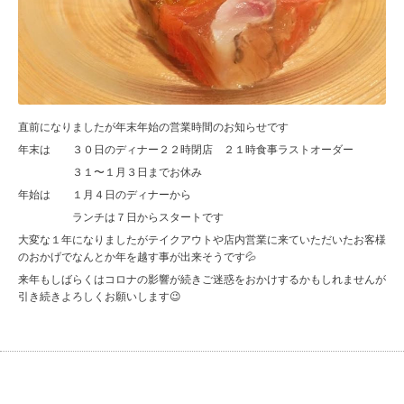
直前になりましたが年末年始の営業時間のお知らせです
年末は ３０日のディナー２２時閉店 ２１時食事ラストオーダー
３１〜１月３日までお休み
年始は １月４日のディナーから
ランチは７日からスタートです
大変な１年になりましたがテイクアウトや店内営業に来ていただいたお客様
のおかげでなんとか年を越す事が出来そうです💦
来年もしばらくはコロナの影響が続きご迷惑をおかけするかもしれませんが
引き続きよろしくお願いします😉