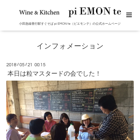
小田急線善行駅すぐそば pi EMON te（ピエモンテ）の公式ホームページ
インフォメーション
2018
/
05
/
21 00:15
本日は粒マスタードの会でした！