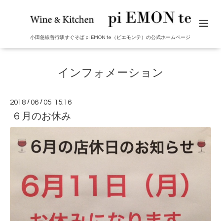
小田急線善行駅すぐそば pi EMON te（ピエモンテ）の公式ホームページ
インフォメーション
2018
/
06
/
05 15:16
６月のお休み