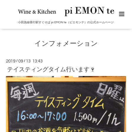
小田急線善行駅すぐそば pi EMON te（ピエモンテ）の公式ホームページ
インフォメーション
2019
/
09
/
13 13:43
テイスティングタイム行います🍷