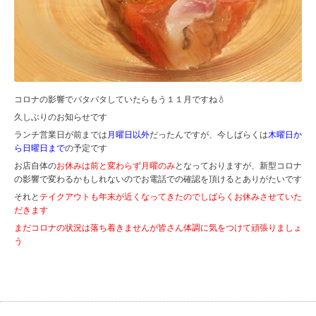
コロナの影響でバタバタしていたらもう１１月ですね💧
久しぶりのお知らせです
ランチ営業日が前までは
月曜日以外
だったんですが、今しばらくは
木曜日か
ら日曜日まで
の予定です
お店自体の
お休みは前と変わらず月曜のみ
となっておりますが、新型コロナ
の影響で変わるかもしれないのでお電話での確認を頂けるとありがたいです
それと
テイクアウトも年末が近くなってきたのでしばらくお休みさせていた
だきます
まだコロナの状況は落ち着きませんが皆さん体調に気をつけて頑張りましょ
う