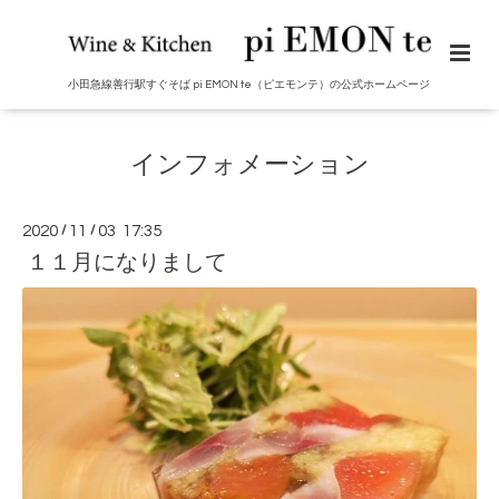
小田急線善行駅すぐそば pi EMON te（ピエモンテ）の公式ホームページ
インフォメーション
2020
/
11
/
03 17:35
１１月になりまして