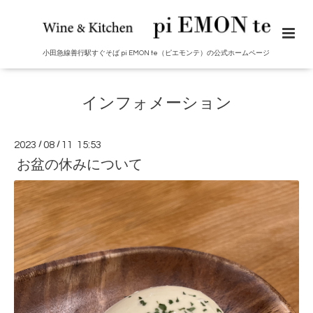
小田急線善行駅すぐそば pi EMON te（ピエモンテ）の公式ホームページ
インフォメーション
2023
/
08
/
11 15:53
お盆の休みについて