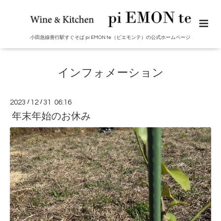
小田急線善行駅すぐそば pi EMON te（ピエモンテ）の公式ホームページ
インフォメーション
2023
/
12
/
31 06:16
年末年始のお休み