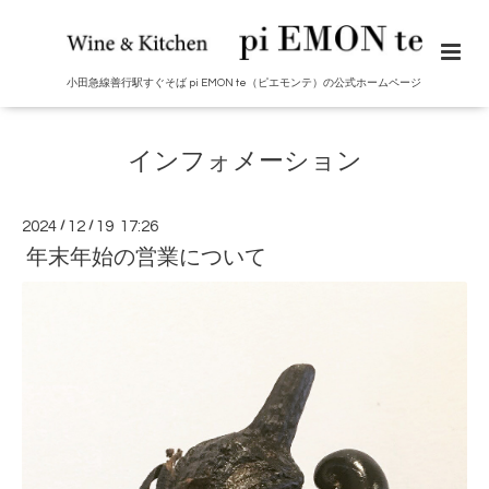
小田急線善行駅すぐそば pi EMON te（ピエモンテ）の公式ホームページ
インフォメーション
2024
/
12
/
19 17:26
年末年始の営業について